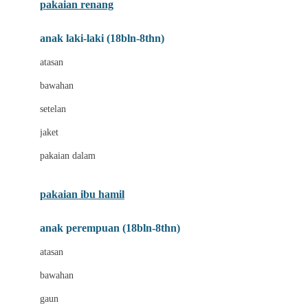
pakaian renang
Bumkins
anak laki-laki (18bln-8thn)
C
atasan
Cetaphil
bawahan
Chicco
setelan
Childlife
jaket
Clevamama
pakaian dalam
Cocolatte
Cottonseeds
pakaian ibu hamil
Cozy N Safe
anak perempuan (18bln-8thn)
Crane
atasan
Cybex
bawahan
D
gaun