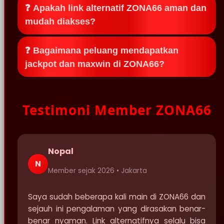
ZONA66 menyediakan berbagai pilihan
semua perangkat.
❓ Apakah link alternatif ZONA66 aman dan
profesional 24 jam, serta koleksi pasaran togel
permainan mulai dari toto togel 4D dengan
mudah diakses?
4D lengkap dan permainan slot dari provider
pasaran terlengkap hingga ratusan game slot
ternama yang dapat dimainkan dengan lancar
gacor dari provider populer. Seluruh permainan
Ya, link alternatif ZONA66 dirancang agar tetap
❓ Bagaimana peluang mendapatkan
setiap hari.
didukung sistem fair-play, RTP tinggi, serta
mudah diakses kapan saja dengan sistem
jackpot dan maxwin di ZONA66?
dapat diakses melalui perangkat mobile
enkripsi keamanan tingkat tinggi. Platform ini
maupun desktop untuk memberikan
memiliki server yang stabil, akses cepat, dan
ZONA66 menghadirkan permainan dengan
pengalaman bermain yang maksimal.
tampilan responsif sehingga pemain dapat
sistem fair-play, tingkat RTP tinggi, serta pilihan
Testimoni Member ZONA66
menikmati seluruh layanan tanpa kendala di
slot gacor dan pasaran toto togel 4D yang
berbagai perangkat.
lengkap sehingga memberikan peluang lebih
besar untuk meraih jackpot dan maxwin.
Nopal
Didukung layanan profesional dan performa
N
server yang optimal, pemain dapat menikmati
Member sejak 2026 •
Jakarta
pengalaman bermain yang lebih lancar setiap
Saya sudah beberapa kali main di ZONA66 dan
harinya.
sejauh ini pengalaman yang dirasakan benar-
benar nyaman. Link alternatifnya selalu bisa