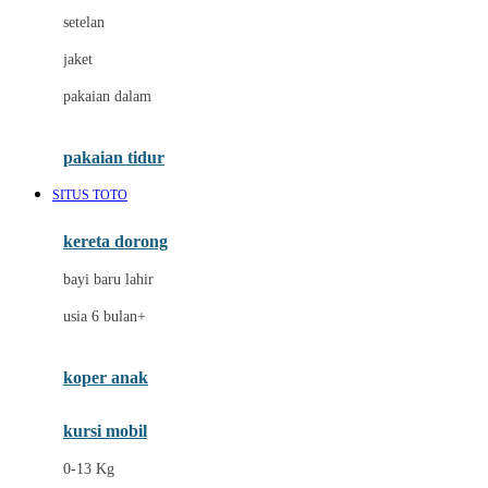
Dae Organics
setelan
Docare
jaket
Doona
pakaian dalam
Down To Earth
Drew
pakaian tidur
Dr. Brown's
SITUS TOTO
E
kereta dorong
ELC
bayi baru lahir
Ergobaby
usia 6 bulan+
Expert Care
koper anak
Ezyroller
kursi mobil
F
0-13 Kg
Felt So Sweet