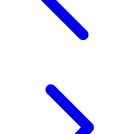
Xootz
Y
Yamatoya
Z
Zaxy
Zoggs
0-9
4Moms
59S