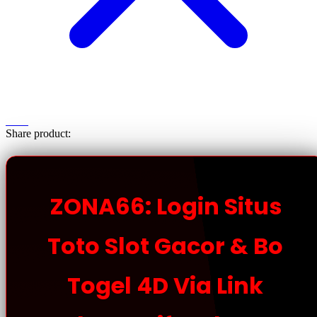
Share product:
ZONA66: Login Situs
Toto Slot Gacor & Bo
Togel 4D Via Link