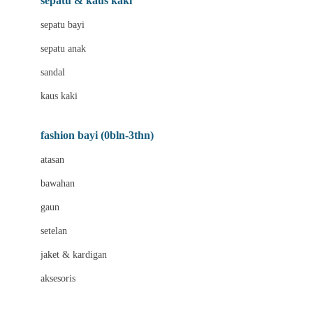
sepatu & kaus kaki
Bio Oil
sepatu bayi
Biolane
sepatu anak
Bite Fighters
sandal
Bizzi Growin
kaus kaki
Blackmores
fashion bayi (0bln-3thn)
Blooming Marvellous
atasan
Bonnels
bawahan
Bravado
gaun
Bruder
setelan
Brush Baby
jaket & kardigan
Buds Organics
aksesoris
Bugaboo
Buggygear