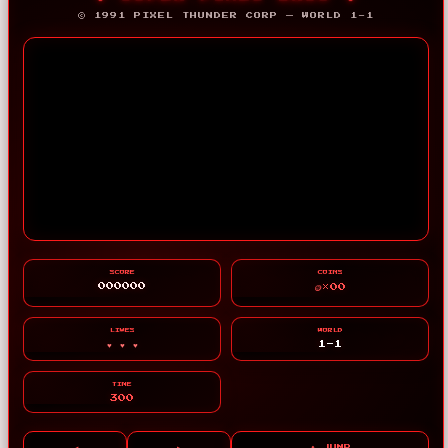
Squishmallows
© 1991 PIXEL THUNDER CORP — WORLD 1-1
Starbooks
Stick-O
Stokke
Sudocrem
Sumimo
Sunnylife
Sun-Staches
SUPER PIXEL BROS
SCORE
COINS
Swimava
000000
🪙×00
ARROW/AD: MOVE · SPACE/UP: JUMP
SMASH BLOCKS · GRAB MUSHROOM
T
STOMP ENEMIES · REACH THE FLAG
LIVES
WORLD
♥ ♥ ♥
1-1
Tommee Tippee
► START
TIME
Trunki
300
Tutti Bambini
◀
▶
⬆ JUMP