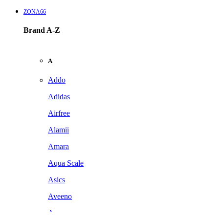
ZONA66
Brand A-Z
A
Addo
Adidas
Airfree
Alamii
Amara
Aqua Scale
Asics
Aveeno
Awan