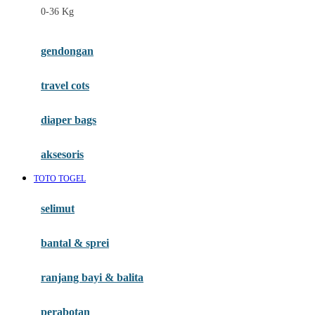
0-36 Kg
Fisher Price
Flipper
gendongan
Friends Of Sally
travel cots
G
diaper bags
Gb
Geko
aksesoris
Graco
TOTO TOGEL
Gund
selimut
H
bantal & sprei
Habbie
Haenim
ranjang bayi & balita
Happy Horse
perabotan