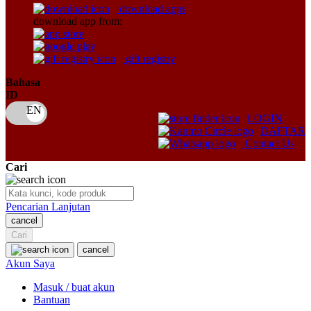
download apps
download app from:
Oh Ma Grain
Okiedog
gift registry
P
Bahasa
ID
Peachy
LOGIN
Phil & Ted's
DAFTAR
Contact Us
Philips Avent
Cari
Pigeon
Playgro
Pencarian Lanjutan
cancel
Poled Global
Cari
Ponycycle
cancel
Akun Saya
Puma
Masuk / buat akun
Pureats
Bantuan