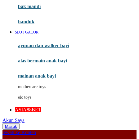
Moby
bak mandi
Momami
handuk
Mothercare
SLOT GACOR
Mustela
ayunan dan walker bayi
My Buddy Tag
My K
alas bermain anak bayi
N
mainan anak bayi
Naif
mothercare toys
Nike
elc toys
Nordic Natural
ASIA88BET
Nuby
Akun Saya
Nuna
Masuk
lewati ke Konten
O