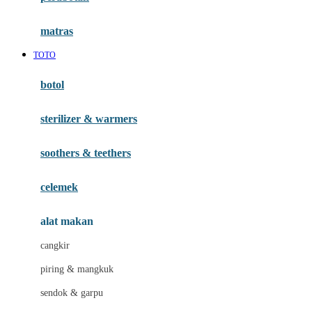
Happy Tummy
Hauck
matras
Havaianas
TOTO
Hegen
botol
Hot Wheels
sterilizer & warmers
Hybrid
soothers & teethers
I
Inlacta DHA
celemek
Interlac
alat makan
Ivenet
cangkir
J
piring & mangkuk
Jack N Jill
sendok & garpu
Joie