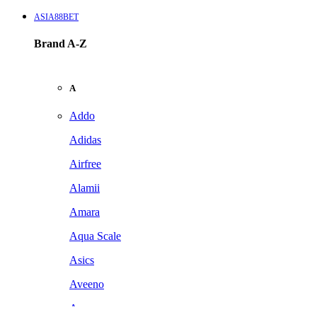
ASIA88BET
Brand A-Z
A
Addo
Adidas
Airfree
Alamii
Amara
Aqua Scale
Asics
Aveeno
Awan