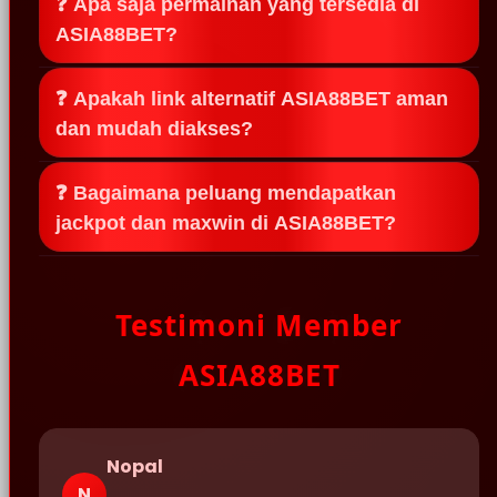
❓ Apa saja permainan yang tersedia di
akses melalui link alternatif resmi dengan
permainan slot populer dengan pengalaman
ASIA88BET?
sistem keamanan tinggi, performa server yang
bermain yang aman, nyaman, dan responsif di
stabil, navigasi yang cepat, layanan customer
ASIA88BET menyediakan berbagai pilihan
semua perangkat.
❓ Apakah link alternatif ASIA88BET aman
service profesional 24 jam, serta koleksi
permainan mulai dari toto togel 4D dengan
dan mudah diakses?
pasaran togel 4D lengkap dan permainan slot
pasaran terlengkap hingga ratusan game slot
dari provider ternama yang dapat dimainkan
gacor dari provider populer. Seluruh permainan
Ya, link alternatif ASIA88BET dirancang agar
❓ Bagaimana peluang mendapatkan
dengan lancar setiap hari.
didukung sistem fair-play, RTP tinggi, serta
tetap mudah diakses kapan saja dengan sistem
jackpot dan maxwin di ASIA88BET?
dapat diakses melalui perangkat mobile
enkripsi keamanan tingkat tinggi. Platform ini
maupun desktop untuk memberikan
memiliki server yang stabil, akses cepat, dan
ASIA88BET menghadirkan permainan dengan
pengalaman bermain yang maksimal.
tampilan responsif sehingga pemain dapat
sistem fair-play, tingkat RTP tinggi, serta pilihan
Testimoni Member
menikmati seluruh layanan tanpa kendala di
slot gacor dan pasaran toto togel 4D yang
berbagai perangkat.
lengkap sehingga memberikan peluang lebih
ASIA88BET
besar untuk meraih jackpot dan maxwin.
Didukung layanan profesional dan performa
server yang optimal, pemain dapat menikmati
Nopal
pengalaman bermain yang lebih lancar setiap
N