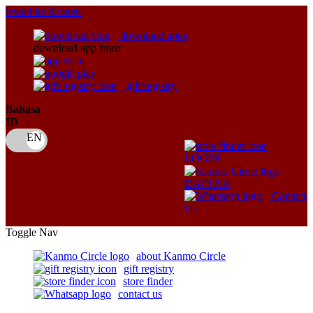
lewati ke Konten
download apps
download app from:
gift registry
Bahasa
ID
LOGIN
DAFTAR
Contact
Us
Toggle Nav
about Kanmo Circle
gift registry
store finder
contact us