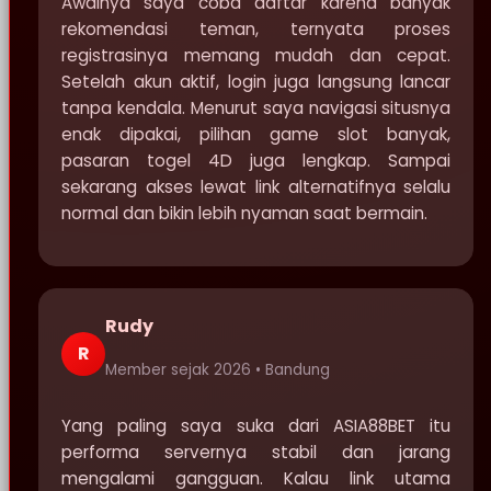
Awalnya saya coba daftar karena banyak
rekomendasi teman, ternyata proses
registrasinya memang mudah dan cepat.
Setelah akun aktif, login juga langsung lancar
tanpa kendala. Menurut saya navigasi situsnya
enak dipakai, pilihan game slot banyak,
pasaran togel 4D juga lengkap. Sampai
sekarang akses lewat link alternatifnya selalu
normal dan bikin lebih nyaman saat bermain.
Rudy
R
Member sejak 2026 •
Bandung
Yang paling saya suka dari ASIA88BET itu
performa servernya stabil dan jarang
mengalami gangguan. Kalau link utama