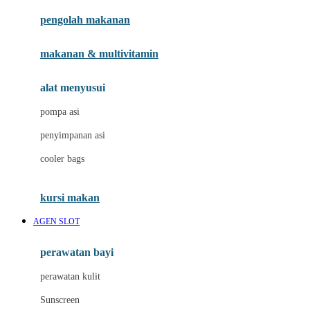
pengolah makanan
Joolz
Jujube
makanan & multivitamin
K
alat menyusui
Kiddycuts
pompa asi
Kumon
penyimpanan asi
L
cooler bags
Leapfrog
kursi makan
Leclerc
AGEN SLOT
Lee Vierra
Lillebaby
perawatan bayi
Little Bird Told Me
perawatan kulit
Little Miss Janis
Sunscreen