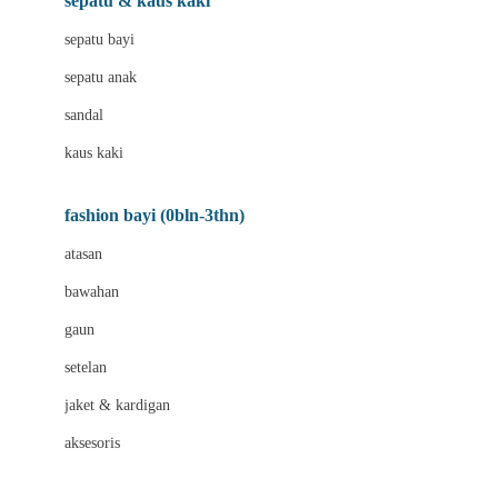
sepatu & kaus kaki
Bio Oil
sepatu bayi
Biolane
sepatu anak
Bite Fighters
sandal
Bizzi Growin
kaus kaki
Blackmores
fashion bayi (0bln-3thn)
Blooming Marvellous
atasan
Bonnels
bawahan
Bravado
gaun
Bruder
setelan
Brush Baby
jaket & kardigan
Buds Organics
aksesoris
Bugaboo
Buggygear