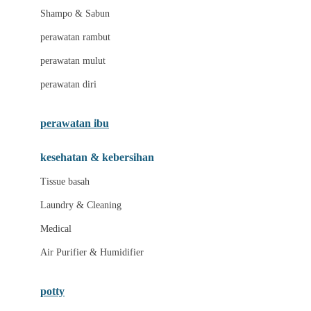
London Taxi
Shampo & Sabun
Love To Dream
perawatan rambut
perawatan mulut
M
perawatan diri
Magformers
Mama's Choice
perawatan ibu
Mamas&Papas
kesehatan & kebersihan
Mamaway
Tissue basah
Maxi Cosi
Laundry & Cleaning
Megabloks
Medical
Micro
Air Purifier & Humidifier
MiDeer
Mimi & Lula
potty
Mini Monkey