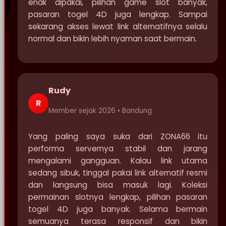
enak dipakai, pilihan game slot banyak,
pasaran togel 4D juga lengkap. Sampai
sekarang akses lewat link alternatifnya selalu
normal dan bikin lebih nyaman saat bermain.
Rudy
R
Member sejak 2026 •
Bandung
Yang paling saya suka dari ZONA66 itu
performa servernya stabil dan jarang
mengalami gangguan. Kalau link utama
sedang sibuk, tinggal pakai link alternatif resmi
dan langsung bisa masuk lagi. Koleksi
permainan slotnya lengkap, pilihan pasaran
togel 4D juga banyak. Selama bermain
semuanya terasa responsif dan bikin