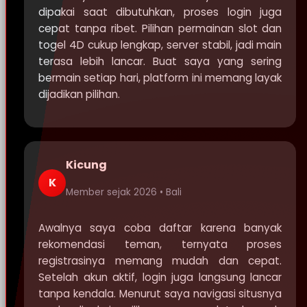
dipakai saat dibutuhkan, proses login juga
cepat tanpa ribet. Pilihan permainan slot dan
togel 4D cukup lengkap, server stabil, jadi main
terasa lebih lancar. Buat saya yang sering
bermain setiap hari, platform ini memang layak
dijadikan pilihan.
Kicung
K
Member sejak 2026 •
Bali
Awalnya saya coba daftar karena banyak
rekomendasi teman, ternyata proses
registrasinya memang mudah dan cepat.
Setelah akun aktif, login juga langsung lancar
tanpa kendala. Menurut saya navigasi situsnya