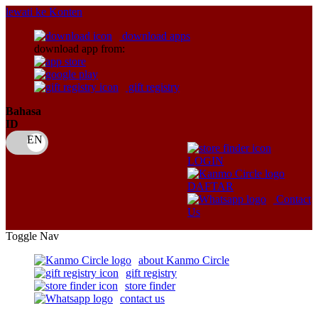
lewati ke Konten
download apps
download app from:
gift registry
Bahasa
ID
LOGIN
DAFTAR
Contact
Us
Toggle Nav
about Kanmo Circle
gift registry
store finder
contact us