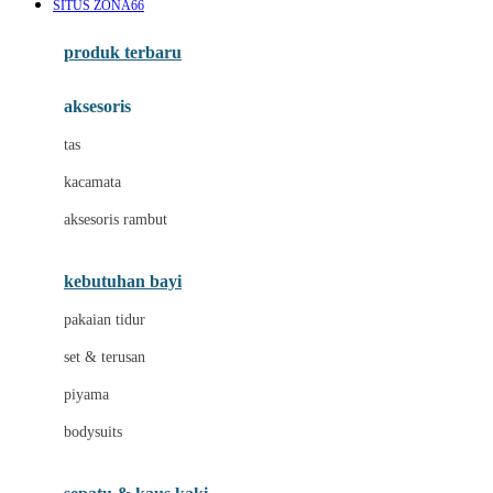
SITUS ZONA66
Azetabio
produk terbaru
B
aksesoris
Baabaasheepz
tas
Babiators
kacamata
Baby Dove
aksesoris rambut
Baby Jogger
Baby Rovega
kebutuhan bayi
Babybee
pakaian tidur
Banana Boat
set & terusan
Banz
piyama
Barbie
bodysuits
Beaba
Beauty Barn