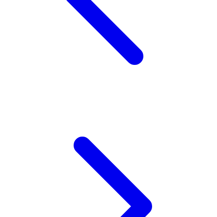
Xootz
Y
Yamatoya
Z
Zaxy
Zoggs
0-9
4Moms
59S