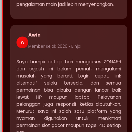
pengalaman main jadi lebih menyenangkan.
Awin
A
Member sejak 2026 •
Binjai
Saya hampir setiap hari mengakses ZONA66
dan sejauh ini belum pernah mengalami
masalah yang berarti. Login cepat, link
alternatif selalu tersedia, dan semua
permainan bisa dibuka dengan lancar baik
lewat HP maupun laptop. Pelayanan
pelanggan juga responsif ketika dibutuhkan.
Menurut saya ini salah satu platform yang
nyaman digunakan untuk menikmati
permainan slot gacor maupun togel 4D setiap