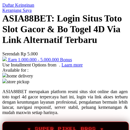
Daftar Keinginan
Q
Keranjang Saya
ASIA88BET: Login Situs Toto
QV Baby
Slot Gacor & Bo Togel 4D Via
R
Link Alternatif Terbaru
Real Shades
Red Castle
Serendah
Rp 5.000
Ribbon Madness
Earn
1.000.000
-
5.000.000
Bonus
Use Installment Options from
.
Laarn more
Available for :
S
home delivery
store pickup
Sebamed
ASIA88BET merupakan platform resmi situs slot online dan agen
Silver Cross
toto togel 4d gacor terpercaya hari ini, login via link akses terbaru
dengan keuntungan layanan profesional, pengalaman bermain lebih
Simply Idea
lancar, navigasi responsif, server stabil, peluang kemenangan &
mudah maxwin setiap harinya.
Skip Hop
Spectra
🍄 SUPER PIXEL BROS 🍄