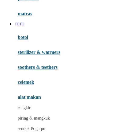
Happy Tummy
Hauck
matras
Havaianas
TOTO
Hegen
botol
Hot Wheels
sterilizer & warmers
Hybrid
soothers & teethers
I
Inlacta DHA
celemek
Interlac
alat makan
Ivenet
cangkir
J
piring & mangkuk
Jack N Jill
sendok & garpu
Joie