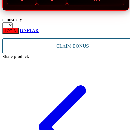
Twistshake
TY Toys
choose qty
U
DAFTAR
LOGIN
CLAIM BONUS
V
Share product:
Veja
Vitaflow
Vtech
W
Waterland
Wellness
X