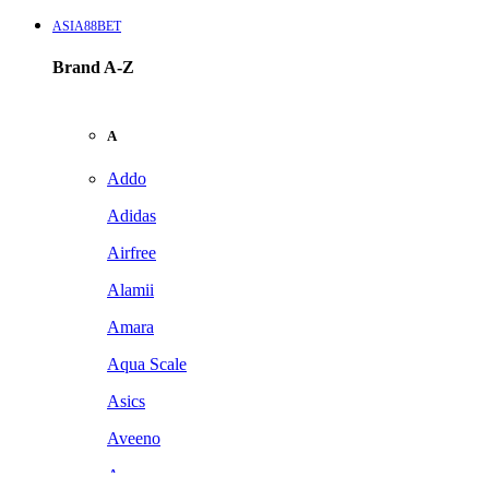
ASIA88BET
Brand A-Z
A
Addo
Adidas
Airfree
Alamii
Amara
Aqua Scale
Asics
Aveeno
Awan