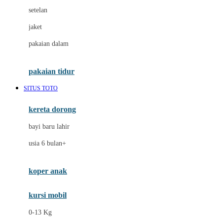
Dae Organics
setelan
Docare
jaket
Doona
pakaian dalam
Down To Earth
Drew
pakaian tidur
Dr. Brown's
SITUS TOTO
E
kereta dorong
ELC
bayi baru lahir
Ergobaby
usia 6 bulan+
Expert Care
koper anak
Ezyroller
kursi mobil
F
0-13 Kg
Felt So Sweet