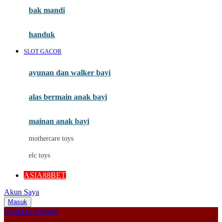
Moby
bak mandi
Momami
handuk
Mothercare
SLOT GACOR
Mustela
ayunan dan walker bayi
My Buddy Tag
My K
alas bermain anak bayi
N
mainan anak bayi
Naif
mothercare toys
Nike
elc toys
Nordic Natural
ASIA88BET
Nuby
Akun Saya
Nuna
Masuk
lewati ke Konten
O