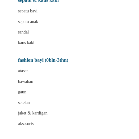
sepatu & kaus kaki
Bio Oil
sepatu bayi
Biolane
sepatu anak
Bite Fighters
sandal
Bizzi Growin
kaus kaki
Blackmores
fashion bayi (0bln-3thn)
Blooming Marvellous
atasan
Bonnels
bawahan
Bravado
gaun
Bruder
setelan
Brush Baby
jaket & kardigan
Buds Organics
aksesoris
Bugaboo
Buggygear