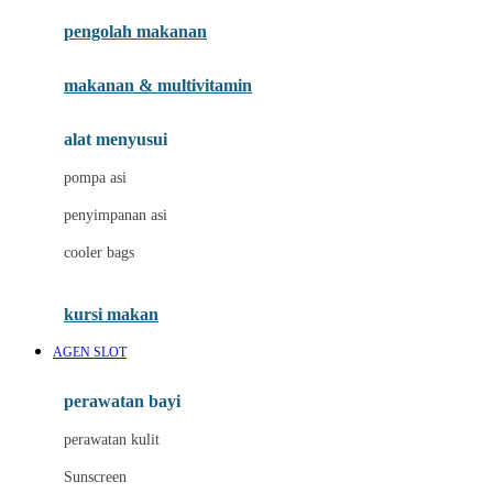
pengolah makanan
Joolz
Jujube
makanan & multivitamin
K
alat menyusui
Kiddycuts
pompa asi
Kumon
penyimpanan asi
L
cooler bags
Leapfrog
kursi makan
Leclerc
AGEN SLOT
Lee Vierra
Lillebaby
perawatan bayi
Little Bird Told Me
perawatan kulit
Little Miss Janis
Sunscreen