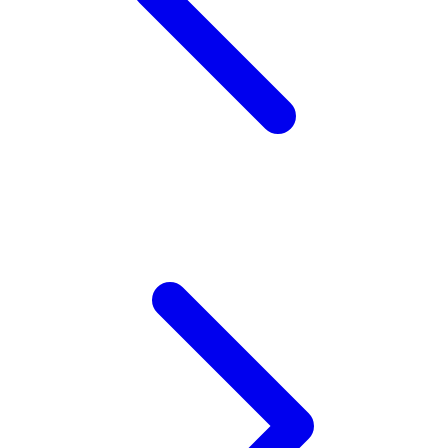
Xootz
Y
Yamatoya
Z
Zaxy
Zoggs
0-9
4Moms
59S