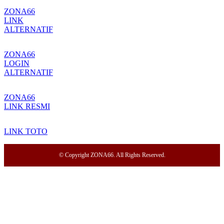
ZONA66
LINK
ALTERNATIF
ZONA66
LOGIN
ALTERNATIF
ZONA66
LINK RESMI
LINK TOTO
© Copyright ZONA66. All Rights Reserved.