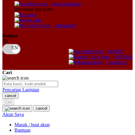
download apps
download app from:
Oh Ma Grain
Okiedog
gift registry
P
Bahasa
ID
Peachy
LOGIN
Phil & Ted's
DAFTAR
Contact Us
Philips Avent
Cari
Pigeon
Playgro
Pencarian Lanjutan
cancel
Poled Global
Cari
Ponycycle
cancel
Akun Saya
Puma
Masuk / buat akun
Pureats
Bantuan