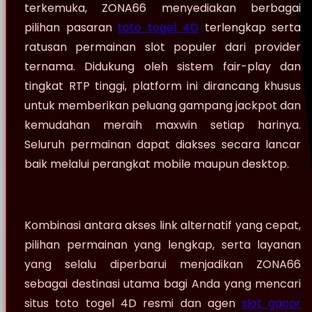
terkemuka, ZONA66 menyediakan berbagai
pilihan pasaran
toto togel 4D
terlengkap serta
ratusan permainan slot populer dari provider
ternama. Didukung oleh sistem fair-play dan
tingkat RTP tinggi, platform ini dirancang khusus
untuk memberikan peluang gampang jackpot dan
kemudahan meraih maxwin setiap harinya.
Seluruh permainan dapat diakses secara lancar
baik melalui perangkat mobile maupun desktop.
Kombinasi antara akses link alternatif yang cepat,
pilihan permainan yang lengkap, serta layanan
yang selalu diperbarui menjadikan ZONA66
sebagai destinasi utama bagi Anda yang mencari
situs toto togel 4D resmi dan agen
slot gacor