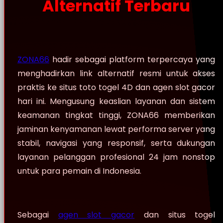
Alternatif Terbaru
ZONA66
hadir sebagai platform terpercaya yang
menghadirkan link alternatif resmi untuk akses
praktis ke situs toto togel 4D dan agen slot gacor
hari ini. Mengusung keaslian layanan dan sistem
keamanan tingkat tinggi, ZONA66 memberikan
jaminan kenyamanan lewat performa server yang
stabil, navigasi yang responsif, serta dukungan
layanan pelanggan profesional 24 jam nonstop
untuk para pemain di Indonesia.
Sebagai
agen slot gacor
dan situs togel