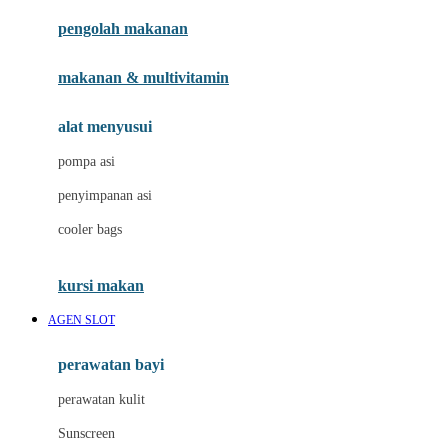
pengolah makanan
Joolz
Jujube
makanan & multivitamin
K
alat menyusui
Kiddycuts
pompa asi
Kumon
penyimpanan asi
L
cooler bags
Leapfrog
kursi makan
Leclerc
AGEN SLOT
Lee Vierra
Lillebaby
perawatan bayi
Little Bird Told Me
perawatan kulit
Little Miss Janis
Sunscreen