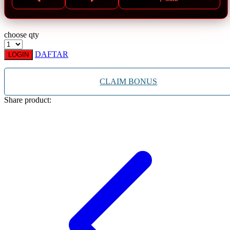
Twistshake
TY Toys
choose qty
U
DAFTAR
LOGIN
CLAIM BONUS
V
Share product:
Veja
Vitaflow
Vtech
W
Waterland
Wellness
X