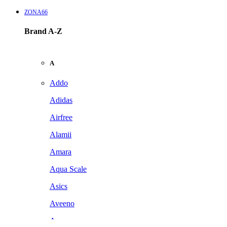
ZONA66
Brand A-Z
A
Addo
Adidas
Airfree
Alamii
Amara
Aqua Scale
Asics
Aveeno
Awan