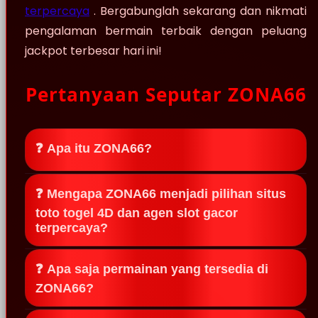
terpercaya
. Bergabunglah sekarang dan nikmati
pengalaman bermain terbaik dengan peluang
jackpot terbesar hari ini!
Pertanyaan Seputar ZONA66
❓ Apa itu ZONA66?
ZONA66 adalah link alternatif resmi situs toto
❓ Mengapa ZONA66 menjadi pilihan situs
togel 4D dan agen slot gacor terpercaya hari ini
toto togel 4D dan agen slot gacor
yang menghadirkan layanan profesional 24 jam,
terpercaya?
server stabil, sistem keamanan terbaik, pilihan
ZONA66 dipercaya karena menyediakan akses
pasaran togel terlengkap, serta berbagai
❓ Apa saja permainan yang tersedia di
melalui link alternatif resmi dengan sistem
permainan slot populer dengan pengalaman
ZONA66?
keamanan tinggi, performa server yang stabil,
bermain yang aman, nyaman, dan responsif di
navigasi yang cepat, layanan customer service