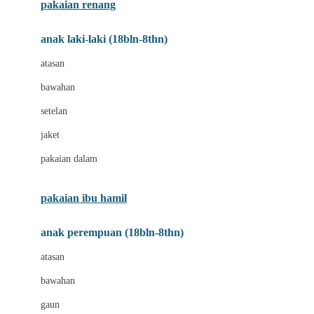
pakaian renang
Bumkins
anak laki-laki (18bln-8thn)
C
atasan
Cetaphil
bawahan
Chicco
setelan
Childlife
jaket
Clevamama
pakaian dalam
Cocolatte
Cottonseeds
pakaian ibu hamil
Cozy N Safe
anak perempuan (18bln-8thn)
Crane
atasan
Cybex
bawahan
D
gaun