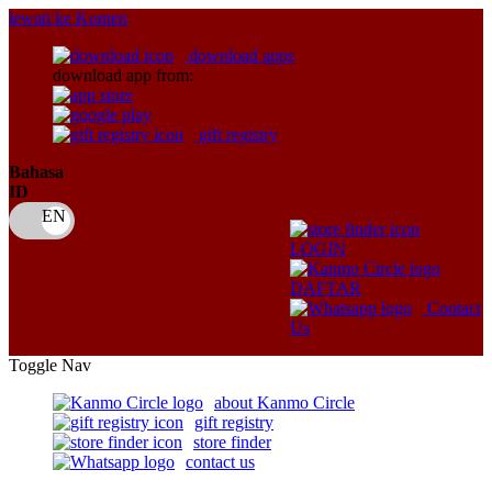
lewati ke Konten
download apps
download app from:
gift registry
Bahasa
ID
LOGIN
DAFTAR
Contact
Us
Toggle Nav
about Kanmo Circle
gift registry
store finder
contact us