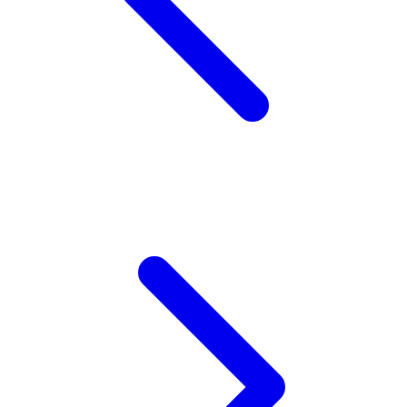
Xootz
Y
Yamatoya
Z
Zaxy
Zoggs
0-9
4Moms
59S