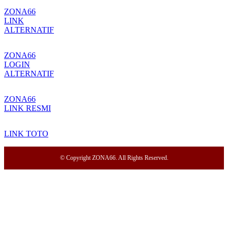
ZONA66
LINK
ALTERNATIF
ZONA66
LOGIN
ALTERNATIF
ZONA66
LINK RESMI
LINK TOTO
© Copyright ZONA66. All Rights Reserved.