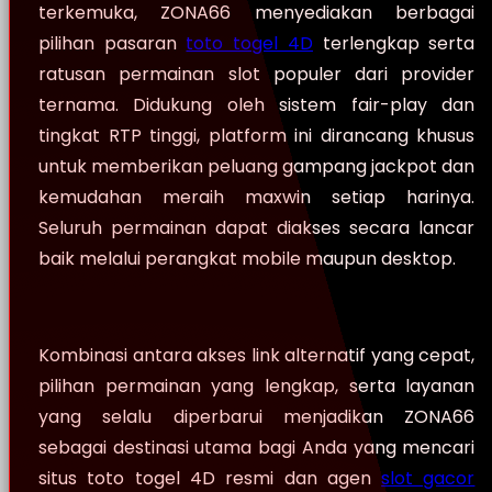
terkemuka, ZONA66 menyediakan berbagai
pilihan pasaran
toto togel 4D
terlengkap serta
ratusan permainan slot populer dari provider
ternama. Didukung oleh sistem fair-play dan
tingkat RTP tinggi, platform ini dirancang khusus
untuk memberikan peluang gampang jackpot dan
kemudahan meraih maxwin setiap harinya.
Seluruh permainan dapat diakses secara lancar
baik melalui perangkat mobile maupun desktop.
Kombinasi antara akses link alternatif yang cepat,
pilihan permainan yang lengkap, serta layanan
yang selalu diperbarui menjadikan ZONA66
sebagai destinasi utama bagi Anda yang mencari
situs toto togel 4D resmi dan agen
slot gacor