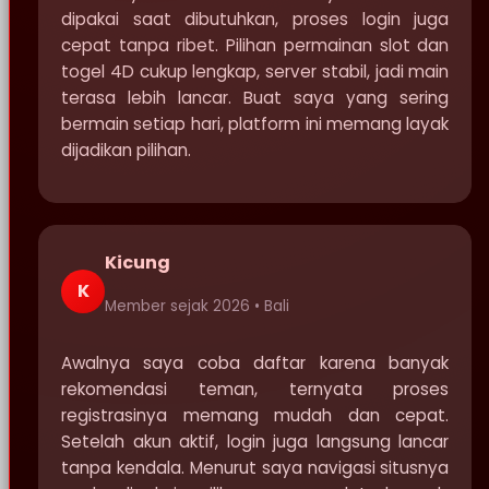
dipakai saat dibutuhkan, proses login juga
cepat tanpa ribet. Pilihan permainan slot dan
togel 4D cukup lengkap, server stabil, jadi main
terasa lebih lancar. Buat saya yang sering
bermain setiap hari, platform ini memang layak
dijadikan pilihan.
Kicung
K
Member sejak 2026 •
Bali
Awalnya saya coba daftar karena banyak
rekomendasi teman, ternyata proses
registrasinya memang mudah dan cepat.
Setelah akun aktif, login juga langsung lancar
tanpa kendala. Menurut saya navigasi situsnya