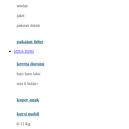
Dae Organics
setelan
Docare
jaket
Doona
pakaian dalam
Down To Earth
Drew
pakaian tidur
Dr. Brown's
SITUS TOTO
E
kereta dorong
ELC
bayi baru lahir
Ergobaby
usia 6 bulan+
Expert Care
koper anak
Ezyroller
kursi mobil
F
0-13 Kg
Felt So Sweet