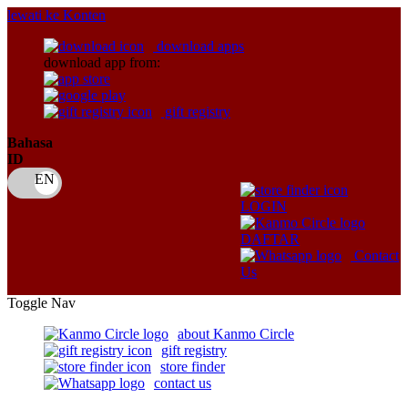
lewati ke Konten
download apps
download app from:
gift registry
Bahasa
ID
LOGIN
DAFTAR
Contact
Us
Toggle Nav
about Kanmo Circle
gift registry
store finder
contact us