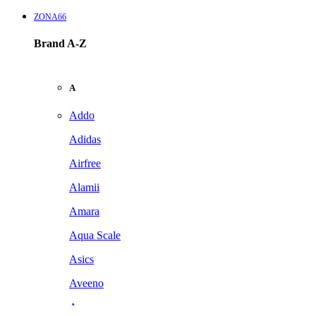
ZONA66
Brand A-Z
A
Addo
Adidas
Airfree
Alamii
Amara
Aqua Scale
Asics
Aveeno
Awan