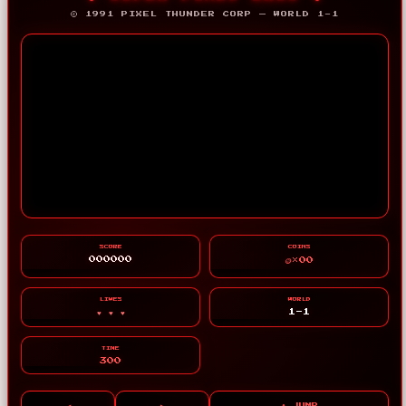
Squishmallows
© 1991 PIXEL THUNDER CORP — WORLD 1-1
Starbooks
Stick-O
Stokke
Sudocrem
Sumimo
Sunnylife
Sun-Staches
SUPER PIXEL BROS
SCORE
COINS
Swimava
000000
🪙×00
ARROW/AD: MOVE · SPACE/UP: JUMP
SMASH BLOCKS · GRAB MUSHROOM
T
STOMP ENEMIES · REACH THE FLAG
LIVES
WORLD
♥ ♥ ♥
1-1
Tommee Tippee
► START
TIME
Trunki
300
Tutti Bambini
◀
▶
⬆ JUMP