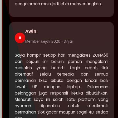
pengalaman main jadi lebih menyenangkan.
Awin
A
Member sejak 2026 •
Binjai
Saya hampir setiap hari mengakses ZONA66
dan sejauh ini belum pernah mengalami
masalah yang berarti. Login cepat, link
alternatif selalu tersedia, dan semua
permainan bisa dibuka dengan lancar baik
lewat HP maupun laptop. Pelayanan
pelanggan juga responsif ketika dibutuhkan.
Menurut saya ini salah satu platform yang
nyaman digunakan untuk menikmati
permainan slot gacor maupun togel 4D setiap