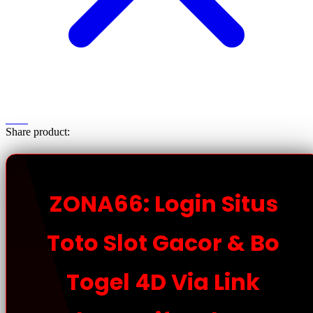
Share product:
ZONA66: Login Situs
Toto Slot Gacor & Bo
Togel 4D Via Link