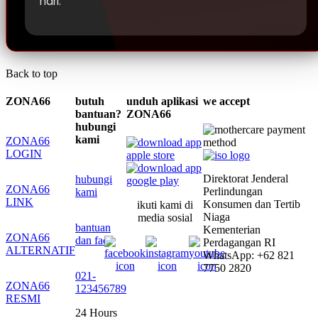
hari.
Back to top
ZONA66
butuh
unduh aplikasi
we accept
bantuan?
ZONA66
hubungi
kami
ZONA66
LOGIN
Direktorat Jenderal
hubungi
ZONA66
Perlindungan
kami
LINK
Konsumen dan Tertib
ikuti kami di
Niaga
media sosial
bantuan
Kementerian
ZONA66
dan faq
Perdagangan RI
ALTERNATIF
WhatsApp: +62 821
7750 2820
021-
ZONA66
123456789
RESMI
24 Hours