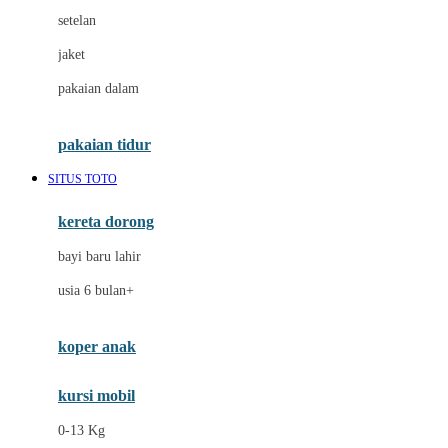
Dae Organics
setelan
Docare
jaket
Doona
pakaian dalam
Down To Earth
Drew
pakaian tidur
Dr. Brown's
SITUS TOTO
E
kereta dorong
ELC
bayi baru lahir
Ergobaby
usia 6 bulan+
Expert Care
koper anak
Ezyroller
kursi mobil
F
0-13 Kg
Felt So Sweet