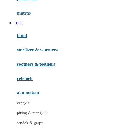
Happy Tummy
Hauck
matras
Havaianas
TOTO
Hegen
botol
Hot Wheels
sterilizer & warmers
Hybrid
soothers & teethers
I
Inlacta DHA
celemek
Interlac
alat makan
Ivenet
cangkir
J
piring & mangkuk
Jack N Jill
sendok & garpu
Joie