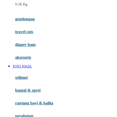
0-36 Kg
Fisher Price
Flipper
gendongan
Friends Of Sally
travel cots
G
diaper bags
Gb
Geko
aksesoris
Graco
TOTO TOGEL
Gund
selimut
H
bantal & sprei
Habbie
Haenim
ranjang bayi & balita
Happy Horse
perabotan