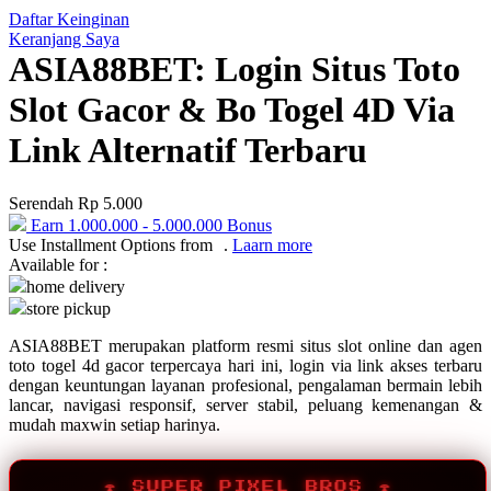
Daftar Keinginan
Q
Keranjang Saya
ASIA88BET: Login Situs Toto
QV Baby
Slot Gacor & Bo Togel 4D Via
R
Link Alternatif Terbaru
Real Shades
Red Castle
Serendah
Rp 5.000
Ribbon Madness
Earn
1.000.000
-
5.000.000
Bonus
Use Installment Options from
.
Laarn more
Available for :
S
home delivery
store pickup
Sebamed
ASIA88BET merupakan platform resmi situs slot online dan agen
Silver Cross
toto togel 4d gacor terpercaya hari ini, login via link akses terbaru
dengan keuntungan layanan profesional, pengalaman bermain lebih
Simply Idea
lancar, navigasi responsif, server stabil, peluang kemenangan &
mudah maxwin setiap harinya.
Skip Hop
Spectra
🍄 SUPER PIXEL BROS 🍄