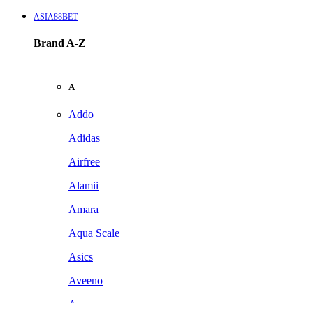
ASIA88BET
Brand A-Z
A
Addo
Adidas
Airfree
Alamii
Amara
Aqua Scale
Asics
Aveeno
Awan