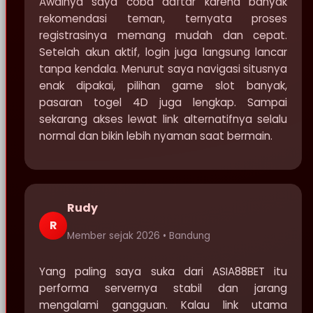
Awalnya saya coba daftar karena banyak
rekomendasi teman, ternyata proses
registrasinya memang mudah dan cepat.
Setelah akun aktif, login juga langsung lancar
tanpa kendala. Menurut saya navigasi situsnya
enak dipakai, pilihan game slot banyak,
pasaran togel 4D juga lengkap. Sampai
sekarang akses lewat link alternatifnya selalu
normal dan bikin lebih nyaman saat bermain.
Rudy
R
Member sejak 2026 •
Bandung
Yang paling saya suka dari ASIA88BET itu
performa servernya stabil dan jarang
mengalami gangguan. Kalau link utama