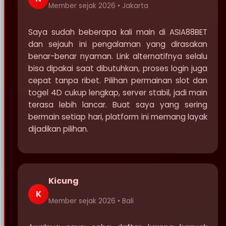
Member sejak 2026 •
Jakarta
harinya.
Saya sudah beberapa kali main di ASIA88BET
dan sejauh ini pengalaman yang dirasakan
benar-benar nyaman. Link alternatifnya selalu
bisa dipakai saat dibutuhkan, proses login juga
cepat tanpa ribet. Pilihan permainan slot dan
togel 4D cukup lengkap, server stabil, jadi main
terasa lebih lancar. Buat saya yang sering
bermain setiap hari, platform ini memang layak
dijadikan pilihan.
Kicung
K
Member sejak 2026 •
Bali