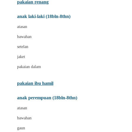
pakaian renang
Bumkins
anak laki-laki (18bln-8thn)
C
atasan
Cetaphil
bawahan
Chicco
setelan
Childlife
jaket
Clevamama
pakaian dalam
Cocolatte
Cottonseeds
pakaian ibu hamil
Cozy N Safe
anak perempuan (18bln-8thn)
Crane
atasan
Cybex
bawahan
D
gaun