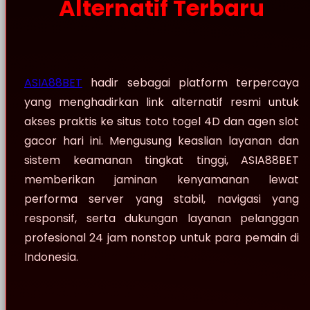
Alternatif Terbaru
ASIA88BET
hadir sebagai platform terpercaya
yang menghadirkan link alternatif resmi untuk
akses praktis ke situs toto togel 4D dan agen slot
gacor hari ini. Mengusung keaslian layanan dan
sistem keamanan tingkat tinggi, ASIA88BET
memberikan jaminan kenyamanan lewat
performa server yang stabil, navigasi yang
responsif, serta dukungan layanan pelanggan
profesional 24 jam nonstop untuk para pemain di
Indonesia.