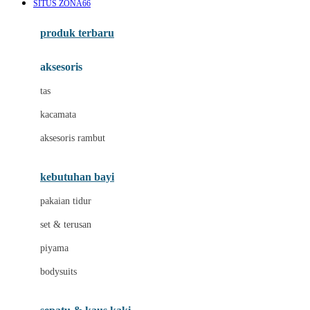
SITUS ZONA66
Azetabio
produk terbaru
B
aksesoris
Baabaasheepz
tas
Babiators
kacamata
Baby Dove
aksesoris rambut
Baby Jogger
Baby Rovega
kebutuhan bayi
Babybee
pakaian tidur
Banana Boat
set & terusan
Banz
piyama
Barbie
bodysuits
Beaba
Beauty Barn