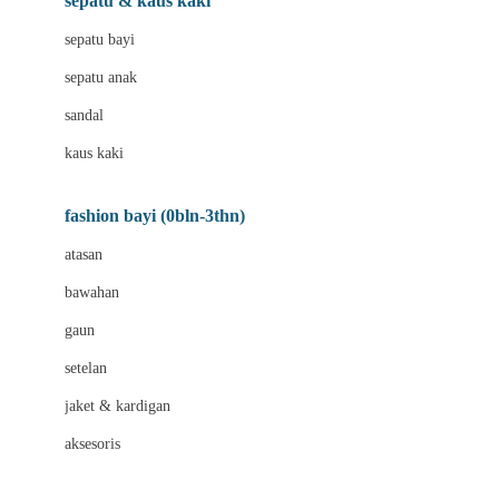
sepatu & kaus kaki
Bio Oil
sepatu bayi
Biolane
sepatu anak
Bite Fighters
sandal
Bizzi Growin
kaus kaki
Blackmores
fashion bayi (0bln-3thn)
Blooming Marvellous
atasan
Bonnels
bawahan
Bravado
gaun
Bruder
setelan
Brush Baby
jaket & kardigan
Buds Organics
aksesoris
Bugaboo
Buggygear