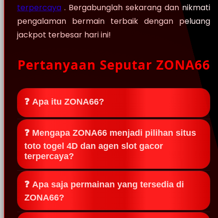
terpercaya
. Bergabunglah sekarang dan nikmati
pengalaman bermain terbaik dengan peluang
jackpot terbesar hari ini!
Pertanyaan Seputar ZONA66
❓ Apa itu ZONA66?
ZONA66 adalah link alternatif resmi situs toto
❓ Mengapa ZONA66 menjadi pilihan situs
togel 4D dan agen slot gacor terpercaya hari ini
toto togel 4D dan agen slot gacor
yang menghadirkan layanan profesional 24 jam,
terpercaya?
server stabil, sistem keamanan terbaik, pilihan
ZONA66 dipercaya karena menyediakan akses
pasaran togel terlengkap, serta berbagai
❓ Apa saja permainan yang tersedia di
melalui link alternatif resmi dengan sistem
permainan slot populer dengan pengalaman
ZONA66?
keamanan tinggi, performa server yang stabil,
bermain yang aman, nyaman, dan responsif di
navigasi yang cepat, layanan customer service