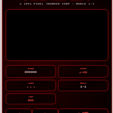
Squishmallows
© 1991 PIXEL THUNDER CORP — WORLD 1-1
Starbooks
Stick-O
Stokke
Sudocrem
Sumimo
Sunnylife
Sun-Staches
SUPER PIXEL BROS
SCORE
COINS
Swimava
000000
🪙×00
ARROW/AD: MOVE · SPACE/UP: JUMP
SMASH BLOCKS · GRAB MUSHROOM
T
STOMP ENEMIES · REACH THE FLAG
LIVES
WORLD
♥ ♥ ♥
1-1
Tommee Tippee
► START
TIME
Trunki
300
Tutti Bambini
◀
▶
⬆ JUMP