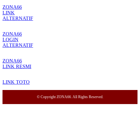
ZONA66
LINK
ALTERNATIF
ZONA66
LOGIN
ALTERNATIF
ZONA66
LINK RESMI
LINK TOTO
© Copyright ZONA66. All Rights Reserved.