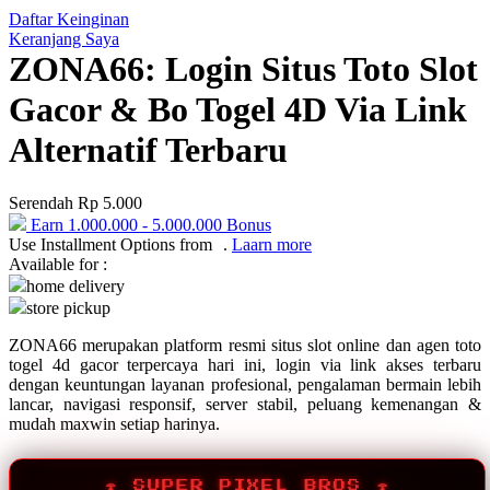
Daftar Keinginan
Q
Keranjang Saya
ZONA66: Login Situs Toto Slot
QV Baby
Gacor & Bo Togel 4D Via Link
R
Alternatif Terbaru
Real Shades
Red Castle
Serendah
Rp 5.000
Ribbon Madness
Earn
1.000.000
-
5.000.000
Bonus
Use Installment Options from
.
Laarn more
Available for :
S
home delivery
store pickup
Sebamed
ZONA66 merupakan platform resmi situs slot online dan agen toto
Silver Cross
togel 4d gacor terpercaya hari ini, login via link akses terbaru
dengan keuntungan layanan profesional, pengalaman bermain lebih
Simply Idea
lancar, navigasi responsif, server stabil, peluang kemenangan &
mudah maxwin setiap harinya.
Skip Hop
Spectra
🍄 SUPER PIXEL BROS 🍄