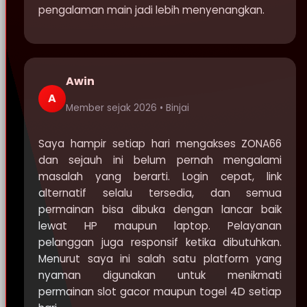
pengalaman main jadi lebih menyenangkan.
Awin
A
Member sejak 2026 •
Binjai
Saya hampir setiap hari mengakses ZONA66
dan sejauh ini belum pernah mengalami
masalah yang berarti. Login cepat, link
alternatif selalu tersedia, dan semua
permainan bisa dibuka dengan lancar baik
lewat HP maupun laptop. Pelayanan
pelanggan juga responsif ketika dibutuhkan.
Menurut saya ini salah satu platform yang
nyaman digunakan untuk menikmati
permainan slot gacor maupun togel 4D setiap