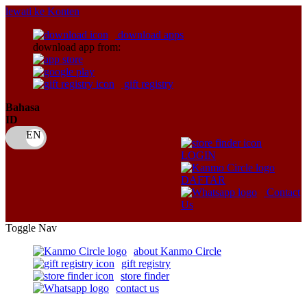
lewati ke Konten
download apps
download app from:
gift registry
Bahasa
ID
LOGIN
DAFTAR
Contact
Us
Toggle Nav
about Kanmo Circle
gift registry
store finder
contact us