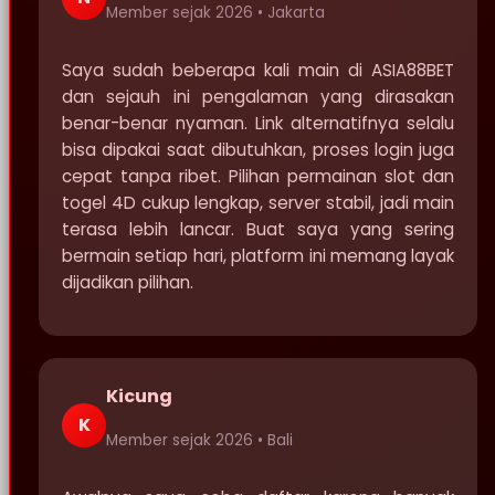
Member sejak 2026 •
Jakarta
harinya.
Saya sudah beberapa kali main di ASIA88BET
dan sejauh ini pengalaman yang dirasakan
benar-benar nyaman. Link alternatifnya selalu
bisa dipakai saat dibutuhkan, proses login juga
cepat tanpa ribet. Pilihan permainan slot dan
togel 4D cukup lengkap, server stabil, jadi main
terasa lebih lancar. Buat saya yang sering
bermain setiap hari, platform ini memang layak
dijadikan pilihan.
Kicung
K
Member sejak 2026 •
Bali