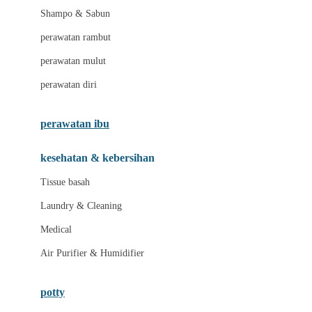
London Taxi
Shampo & Sabun
Love To Dream
perawatan rambut
perawatan mulut
M
perawatan diri
Magformers
Mama's Choice
perawatan ibu
Mamas&Papas
kesehatan & kebersihan
Mamaway
Tissue basah
Maxi Cosi
Laundry & Cleaning
Megabloks
Medical
Micro
Air Purifier & Humidifier
MiDeer
Mimi & Lula
potty
Mini Monkey