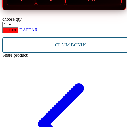
Twistshake
TY Toys
choose qty
U
DAFTAR
LOGIN
CLAIM BONUS
V
Share product:
Veja
Vitaflow
Vtech
W
Waterland
Wellness
X