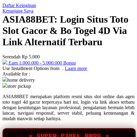
Daftar Keinginan
Q
Keranjang Saya
ASIA88BET: Login Situs Toto
QV Baby
Slot Gacor & Bo Togel 4D Via
R
Link Alternatif Terbaru
Real Shades
Red Castle
Serendah
Rp 5.000
Ribbon Madness
Earn
1.000.000
-
5.000.000
Bonus
Use Installment Options from
.
Laarn more
Available for :
S
home delivery
store pickup
Sebamed
ASIA88BET merupakan platform resmi situs slot online dan agen
Silver Cross
toto togel 4d gacor terpercaya hari ini, login via link akses terbaru
dengan keuntungan layanan profesional, pengalaman bermain lebih
Simply Idea
lancar, navigasi responsif, server stabil, peluang kemenangan &
mudah maxwin setiap harinya.
Skip Hop
Spectra
🍄 SUPER PIXEL BROS 🍄