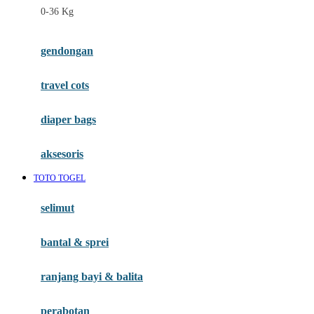
0-36 Kg
Fisher Price
Flipper
gendongan
Friends Of Sally
travel cots
G
diaper bags
Gb
Geko
aksesoris
Graco
TOTO TOGEL
Gund
selimut
H
bantal & sprei
Habbie
Haenim
ranjang bayi & balita
Happy Horse
perabotan