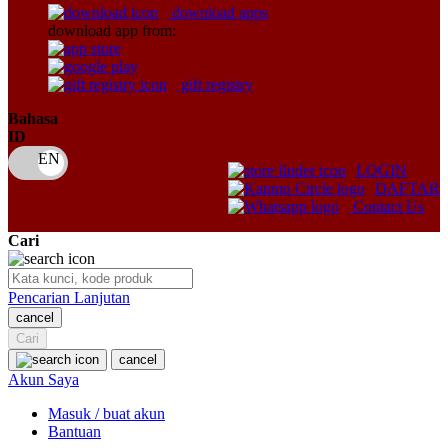
download apps
download app from:
Oh Ma Grain
Okiedog
gift registry
P
Bahasa
ID
Peachy
LOGIN
Phil & Ted's
DAFTAR
Contact Us
Philips Avent
Cari
Pigeon
Playgro
Pencarian Lanjutan
cancel
Poled Global
Cari
Ponycycle
cancel
Akun Saya
Puma
Masuk / buat akun
Pureats
Bantuan