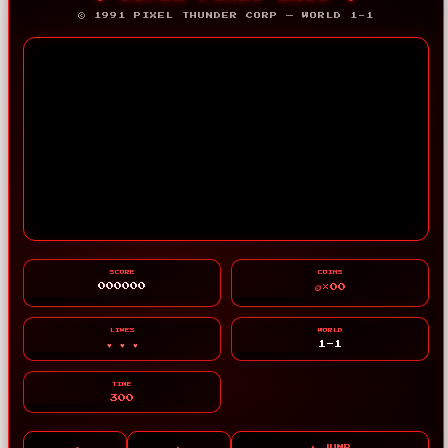
Squishmallows
© 1991 PIXEL THUNDER CORP — WORLD 1-1
Starbooks
Stick-O
Stokke
Sudocrem
Sumimo
Sunnylife
Sun-Staches
SUPER PIXEL BROS
SCORE
COINS
Swimava
000000
🪙×00
ARROW/AD: MOVE · SPACE/UP: JUMP
SMASH BLOCKS · GRAB MUSHROOM
T
STOMP ENEMIES · REACH THE FLAG
LIVES
WORLD
♥ ♥ ♥
1-1
Tommee Tippee
► START
TIME
Trunki
300
Tutti Bambini
◀
▶
⬆ JUMP